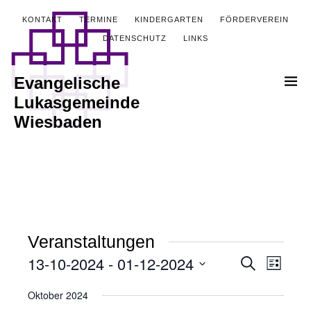
KONTAKT
TERMINE
KINDERGARTEN
FÖRDERVEREIN
DATENSCHUTZ
LINKS
Evangelische
Lukasgemeinde
Wiesbaden
Veranstaltungen
13-10-2024
 - 
01-12-2024
Veranstalt
Verans
Suche
Liste
Ansich
Datum
Suche
Oktober 2024
wählen.
Naviga
und