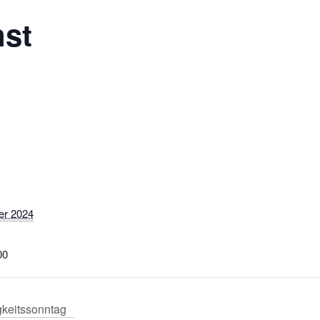
nst
er 2024
00
keitssonntag