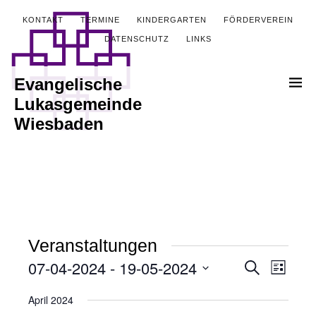
KONTAKT
TERMINE
KINDERGARTEN
FÖRDERVEREIN
DATENSCHUTZ
LINKS
Evangelische
Lukasgemeinde
Wiesbaden
Veranstaltungen
07-04-2024
 - 
19-05-2024
Veranstalt
Verans
Suche
Liste
Ansich
Datum
Suche
April 2024
wählen.
Naviga
und