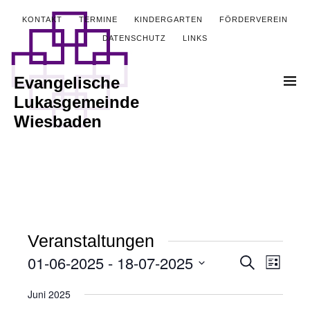
KONTAKT
TERMINE
KINDERGARTEN
FÖRDERVEREIN
DATENSCHUTZ
LINKS
Evangelische
Lukasgemeinde
Wiesbaden
Veranstaltungen
01-06-2025
 - 
18-07-2025
Veranstalt
Verans
Suche
Liste
Ansich
Datum
Suche
Juni 2025
wählen.
Naviga
und