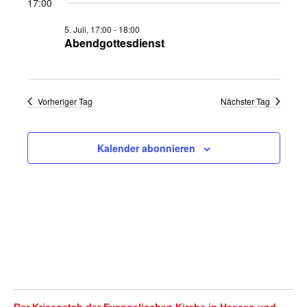
17:00
wählen.
Naviga
und
5. Juli, 17:00
-
18:00
Ansichten,
Abendgottesdienst
Navigation
Vorheriger Tag
Nächster Tag
Kalender abonnieren