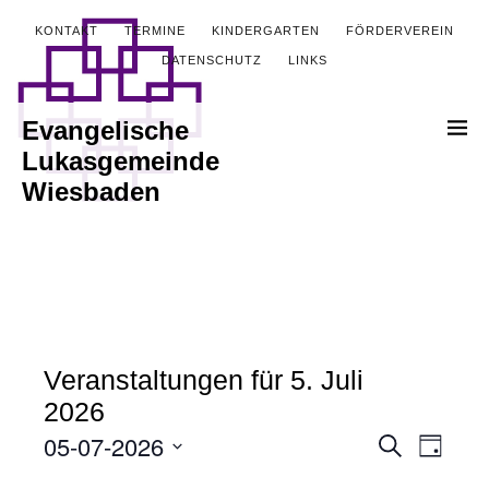
KONTAKT
TERMINE
KINDERGARTEN
FÖRDERVEREIN
DATENSCHUTZ
LINKS
Evangelische
Lukasgemeinde
Wiesbaden
Veranstaltungen für 5. Juli
2026
05-07-2026
Veranstalt
Verans
Suche
Tag
Ansich
Datum
Suche