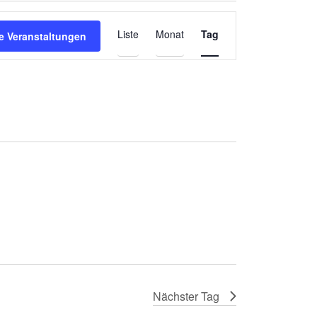
Veranstaltung
Liste
Monat
Tag
e Veranstaltungen
Ansichten-
Navigation
Nächster Tag