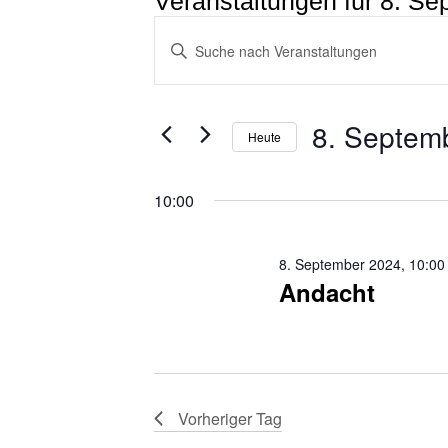
Veranstaltungen für 8. S
Veranstaltungen
Bitte
Schlüsselwort
Suche
eingeben.
Suche
und
nach
Ansichten,
Veranstaltungen
8. Septem
Schlüsselwort.
Heute
Navigation
Datum
wählen.
10:00
8. September 2024, 10:00
Andacht
Vorheriger Tag