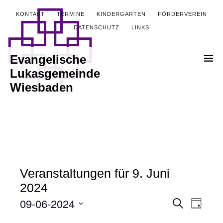
KONTAKT
TERMINE
KINDERGARTEN
FÖRDERVEREIN
DATENSCHUTZ
LINKS
Evangelische
Lukasgemeinde
Wiesbaden
Veranstaltungen für 9. Juni
2024
09-06-2024
Veranstalt
Verans
Suche
Tag
Ansich
Datum
Suche