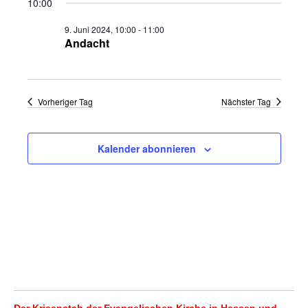
10:00
wählen.
Naviga
und
9. Juni 2024, 10:00
-
11:00
Ansichten,
Andacht
Navigation
Vorheriger Tag
Nächster Tag
Kalender abonnieren