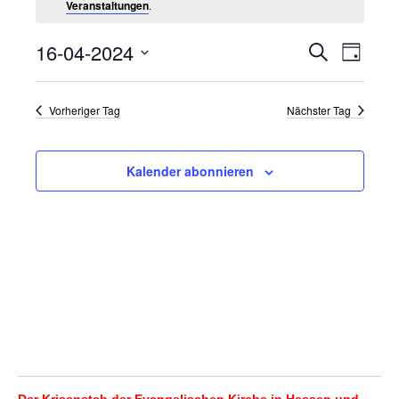
Veranstaltungen
.
16-04-2024
Veranstalt
Verans
Suche
Tag
Ansich
Datum
Suche
wählen.
Naviga
und
Vorheriger Tag
Nächster Tag
Ansichten,
Navigation
Kalender abonnieren