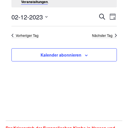
Veranstaltungen
.
02-12-2023
Veranstalt
Verans
Suche
Tag
Ansich
Datum
Suche
wählen.
Naviga
und
Vorheriger Tag
Nächster Tag
Ansichten,
Navigation
Kalender abonnieren