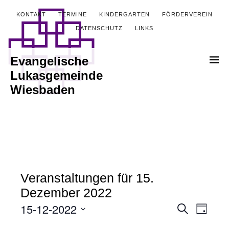
KONTAKT
TERMINE
KINDERGARTEN
FÖRDERVEREIN
DATENSCHUTZ
LINKS
Evangelische
Lukasgemeinde
Wiesbaden
Veranstaltungen für 15.
Dezember 2022
15-12-2022
Veranstalt
Verans
Suche
Tag
Ansich
Datum
Suche