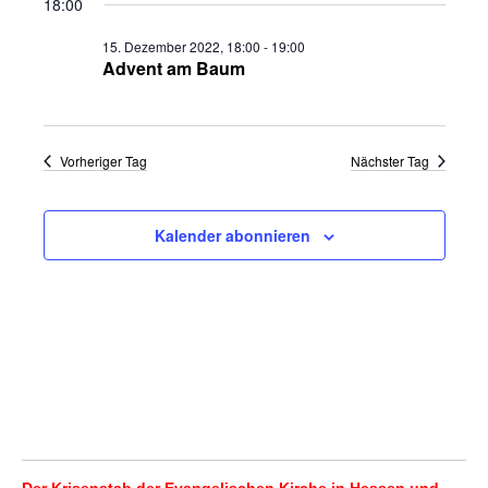
18:00
wählen.
Naviga
und
15. Dezember 2022, 18:00
-
19:00
Ansichten,
Advent am Baum
Navigation
Vorheriger Tag
Nächster Tag
Kalender abonnieren