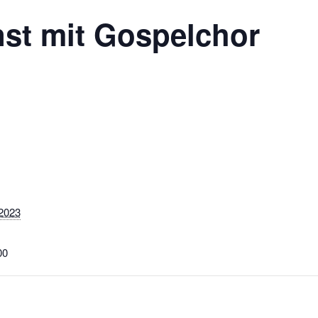
st mit Gospelchor
 2023
00