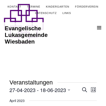
KONTAKT
TERMINE
KINDERGARTEN
FÖRDERVEREIN
DATENSCHUTZ
LINKS
Evangelische
Lukasgemeinde
Wiesbaden
Veranstaltungen
27-04-2023
 - 
18-06-2023
Veranstalt
Verans
Suche
Liste
Ansich
Datum
Suche
April 2023
wählen.
Naviga
und