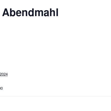
t Abendmahl
 2024
00