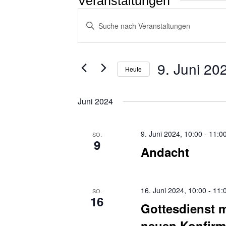
Veranstaltungen
Veranstaltungen
Bitte
Schlüsselwort
Suche
eingeben.
Suche
und
nach
Ansichten,
Veranstaltungen
9. Juni 20
Schlüsselwort.
Heute
Navigation
Datum
wählen.
Juni 2024
9. Juni 2024, 10:00
-
11:0
SO.
9
Andacht
16. Juni 2024, 10:00
-
11:
SO.
16
Gottesdienst 
neuen Konfir