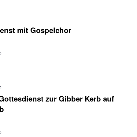
enst mit Gospelchor
0
0
ottesdienst zur Gibber Kerb auf
rb
0