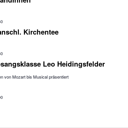
30
anschl. Kirchentee
30
esangsklasse Leo Heidingsfelder
n von Mozart bis Musical präsentiert
00