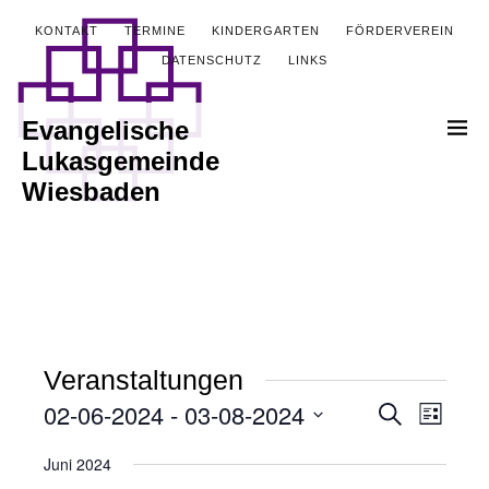
KONTAKT
TERMINE
KINDERGARTEN
FÖRDERVEREIN
DATENSCHUTZ
LINKS
Evangelische
Lukasgemeinde
Wiesbaden
Veranstaltungen
02-06-2024
 - 
03-08-2024
Veranstalt
Verans
Suche
Liste
Ansich
Datum
Suche
Juni 2024
wählen.
Naviga
und